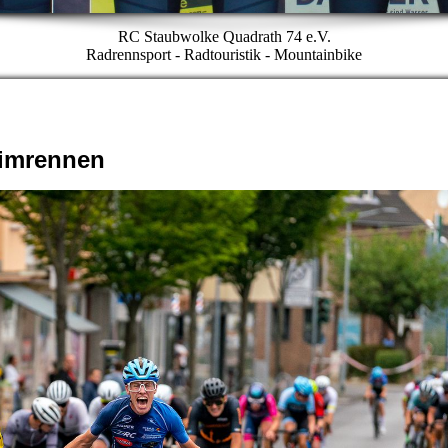
RC Staubwolke Quadrath 74 e.V.
Radrennsport - Radtouristik - Mountainbike
eimrennen