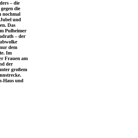
ders – die
 gegen die
en nochmal
 Jubel und
en. Das
em Pulheimer
adrath – der
taubwolke
 nur dem
te. Im
der Frauen am
nd der
 unter großem
ennstrecke.
rn-Haus und