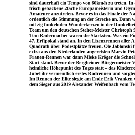
sind dauerhaft ein Tempo von 60km/h zu treten. In 
frisch gebackene 2fache Europameisterin und Olymp
Amateure anzutreten. Bevor es in das Finale der Na
ordentlich die Stimmung an der Strecke an. Dann wu
mit zig funkelnden Wunderkerzen in der Dunkelhei
Team um den deutschen Steher-Meister Christoph
Tom Radermacher waren die Stärksten. Was ein Fin
47. Erftpokal stand an. In den Lizenzrennen aller 
Quadrath über Podestplätze freuen. Ole Jablonski 
extra aus den Niederlanden angereisten Marvin Pet
Frauen-Rennen war dann Mieke Kröger die Schnells
Start stand. Bevor der Bergheimer Bürgermeister V
heimliche Höhepunkt des Tages statt – das Kinderr
Jubel ihr vermeintlich erstes Radrennen und sorgte
Im Rennen der Elite siegte am Ende Erik Vranken
dem Sieger aus 2019 Alexander Weifenbach vom T