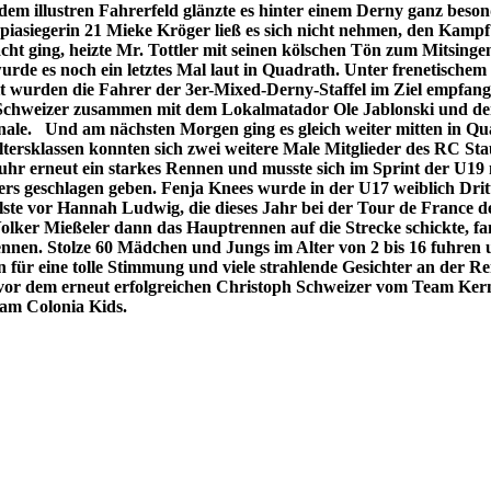
dem illustren Fahrerfeld glänzte es hinter einem Derny ganz beson
iasiegerin 21 Mieke Kröger ließ es sich nicht nehmen, den Kampf
cht ging, heizte Mr. Tottler mit seinen kölschen Tön zum Mitsing
rde es noch ein letztes Mal laut in Quadrath. Unter frenetischem
t wurden die Fahrer der 3er-Mixed-Derny-Staffel im Ziel empfang
 Schweizer zusammen mit dem Lokalmatador Ole Jablonski und d
ale. Und am nächsten Morgen ging es gleich weiter mitten in Qu
Altersklassen konnten sich zwei weitere Male Mitglieder des RC S
fuhr erneut ein starkes Rennen und musste sich im Sprint der U19
ers geschlagen geben. Fenja Knees wurde in der U17 weiblich Drit
te vor Hannah Ludwig, die dieses Jahr bei der Tour de France 
olker Mießeler dann das Hauptrennen auf die Strecke schickte, fa
ennen. Stolze 60 Mädchen und Jungs im Alter von 2 bis 16 fuhren
n für eine tolle Stimmung und viele strahlende Gesichter an der R
 vor dem erneut erfolgreichen Christoph Schweizer vom Team Ke
eam Colonia Kids.