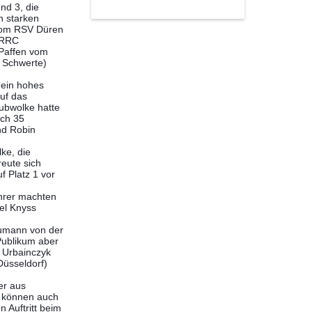
nd 3, die
 starken
 vom RSV Düren
(RRC
 Paffen vom
 Schwerte)
 ein hohes
uf das
aubwolke hatte
ach 35
nd Robin
ke, die
eute sich
 Platz 1 vor
ahrer machten
el Knyss
aumann von der
Publikum aber
 Urbainczyk
Düsseldorf)
er aus
r können auch
 Auftritt beim