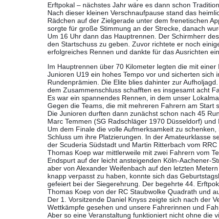
Erftpokal – nächstes Jahr wäre es dann schon Tradition
Nach dieser kleinen Verschnaufpause stand das heimli
Rädchen auf der Zielgerade unter dem frenetischen App
sorgte für große Stimmung an der Strecke, danach wur
Um 16 Uhr dann das Hauptrennen. Der Schirmherr des R
den Startschuss zu geben. Zuvor richtete er noch ein
erfolgreiches Rennen und dankte für das Ausrichten ein
Im Hauptrennen über 70 Kilometer legten die mit einer
Junioren U19 ein hohes Tempo vor und sicherten sich im
Rundenprämien. Die Elite blies dahinter zur Aufholjag
dem Zusammenschluss schafften es insgesamt acht Fa
Es war ein spannendes Rennen, in dem unser Lokalmat
Gegen die Teams, die mit mehreren Fahrern am Start 
Die Junioren durften dann zunächst schon nach 45 Run
Marc Temmen (SG Radschläger 1970 Düsseldorf) und 
Um dem Finale die volle Aufmerksamkeit zu schenken, 
Schluss um ihre Platzierungen. In der Amateurklasse s
der Scuderia Südstadt und Martin Ritterbach vom RRC 
Thomas Koep war mittlerweile mit zwei Fahrern vom Te
Endspurt auf der leicht ansteigenden Köln-Aachener-St
aber von Alexander Weifenbach auf den letzten Meter
knapp verpasst zu haben, konnte sich das Geburtstags
gefeiert bei der Siegerehrung. Der begehrte 44. Erftp
Thomas Koep von der RC Staubwolke Quadrath und auf 
Der 1. Vorsitzende Daniel Knyss zeigte sich nach der 
Wettkämpfe gesehen und unsere Fahrerinnen und Fahre
Aber so eine Veranstaltung funktioniert nicht ohne die 