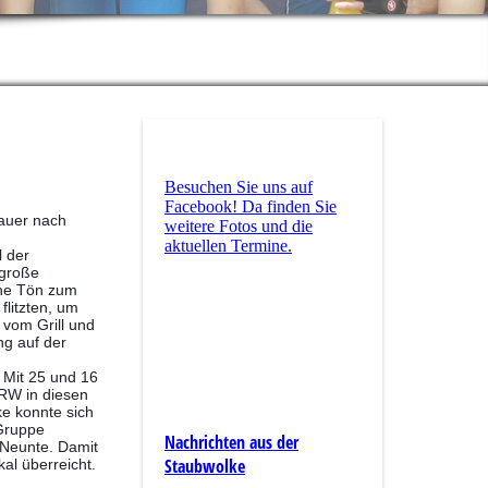
Besuchen Sie uns auf
Facebook! Da finden Sie
hauer nach
weitere Fotos und die
aktuellen Termine.
l der
 große
che Tön zum
flitzten, um
 vom Grill und
ng auf der
 Mit 25 und 16
NRW in diesen
ke konnte sich
 Gruppe
Nachrichten aus der
 Neunte. Damit
Staubwolke
l überreicht.