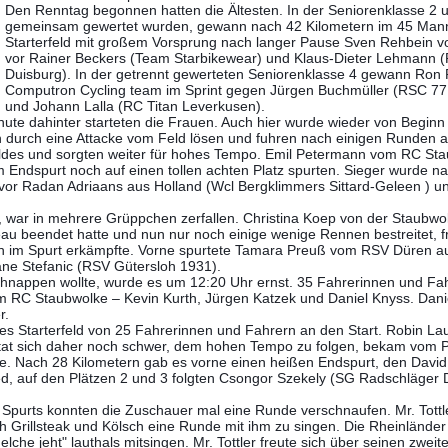
Den Renntag begonnen hatten die Ältesten. In der Seniorenklasse 2 u
gemeinsam gewertet wurden, gewann nach 42 Kilometern im 45 Mann
Starterfeld mit großem Vorsprung nach langer Pause Sven Rehbein
vor Rainer Beckers (Team Starbikewear) und Klaus-Dieter Lehmann 
Duisburg). In der getrennt gewerteten Seniorenklasse 4 gewann Ron
Computron Cycling team im Sprint gegen Jürgen Buchmüller (RSC 77
und Johann Lalla (RC Titan Leverkusen).
ute dahinter starteten die Frauen. Auch hier wurde wieder von Beginn
 durch eine Attacke vom Feld lösen und fuhren nach einigen Runden a
Feldes und sorgten weiter für hohes Tempo. Emil Petermann vom RC St
 im Endspurt noch auf einen tollen achten Platz spurten. Sieger wurde n
r Radan Adriaans aus Holland (Wcl Bergklimmers Sittard-Geleen ) u
 war in mehrere Grüppchen zerfallen. Christina Koep von der Staubwol
u beendet hatte und nun nur noch einige wenige Rennen bestreitet, fr
ch im Spurt erkämpfte. Vorne spurtete Tamara Preuß vom RSV Düren auf
ne Stefanic (RSV Gütersloh 1931).
 schnappen wollte, wurde es um 12:20 Uhr ernst. 35 Fahrerinnen und F
vom RC Staubwolke – Kevin Kurth, Jürgen Katzek und Daniel Knyss. Dani
r.
les Starterfeld von 25 Fahrerinnen und Fahrern an den Start. Robin L
d tat sich daher noch schwer, dem hohen Tempo zu folgen, bekam vom 
de. Nach 28 Kilometern gab es vorne einen heißen Endspurt, den David
d, auf den Plätzen 2 und 3 folgten Csongor Szekely (SG Radschläger 
purts konnten die Zuschauer mal eine Runde verschnaufen. Mr. Tottl
h Grillsteak und Kölsch eine Runde mit ihm zu singen. Die Rheinlände
 jeht" lauthals mitsingen. Mr. Tottler freute sich über seinen zweiten