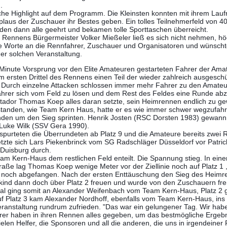
.
che Highlight auf dem Programm. Die Kleinsten konnten mit ihrem Lauf
laus der Zuschauer ihr Bestes geben. Ein tolles Teilnehmerfeld von 4
den dann alle geehrt und bekamen tolle Sporttaschen überreicht.
ennens Bürgermeister Volker Mießeler ließ es sich nicht nehmen, hö
ige Worte an die Rennfahrer, Zuschauer und Organisatoren und wünscht
er solchen Veranstaltung.
 Minute Vorsprung vor den Elite Amateuren gestarteten Fahrer der Ama
 ersten Drittel des Rennens einen Teil der wieder zahlreich ausgesch
d. Durch einzelne Attacken schlossen immer mehr Fahrer zu den Amate
hrer sich vom Feld zu lösen und dem Rest des Feldes eine Runde a
ador Thomas Koep alles daran setzte, sein Heimrennen endlich zu ge
standen, wie Team Kern Haus, hatte er es wie immer schwer wegzufahr
den um den Sieg sprinten. Henrik Josten (RSC Dorsten 1983) gewann 
Luke Wilk (SSV Gera 1990).
spurteten die Überrundeten ab Platz 9 und die Amateure bereits zwei 
etzte sich Lars Piekenbrinck vom SG Radschläger Düsseldorf vor Patri
Duisburg durch.
am Kern-Haus dem restlichen Feld enteilt. Die Spannung stieg. In ein
raße lag Thomas Koep wenige Meter vor der Ziellinie noch auf Platz 1
n noch abgefangen. Nach der ersten Enttäuschung den Sieg des Heimr
kind dann doch über Platz 2 freuen und wurde von den Zuschauern fre
okal ging somit an Alexander Weifenbach vom Team Kern-Haus, Platz 2 
Platz 3 kam Alexander Nordhoff, ebenfalls vom Team Kern-Haus, ins Z
Veranstaltung rundrum zufrieden. "Das war ein gelungener Tag. Wir h
r haben in ihren Rennen alles gegeben, um das bestmögliche Ergebni
vielen Helfer, die Sponsoren und all die anderen, die uns in irgendeiner