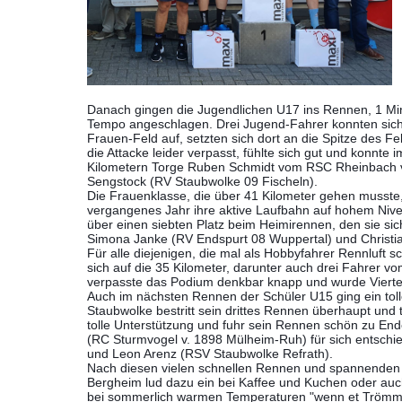
Danach gingen die Jugendlichen U17 ins Rennen, 1 Min
Tempo angeschlagen. Drei Jugend-Fahrer konnten sich
Frauen-Feld auf, setzten sich dort an die Spitze des 
die Attacke leider verpasst, fühlte sich gut und konnte
Kilometern Torge Ruben Schmidt vom RSC Rheinbach vo
Sengstock (RV Staubwolke 09 Fischeln).
Die Frauenklasse, die über 41 Kilometer gehen musste,
vergangenes Jahr ihre aktive Laufbahn auf hohem Nivea
über einen siebten Platz beim Heimirennen, den sie si
Simona Janke (RV Endspurt 08 Wuppertal) und Christia
Für alle diejenigen, die mal als Hobbyfahrer Rennluft
sich auf die 35 Kilometer, darunter auch drei Fahrer 
verpasste das Podium denkbar knapp und wurde Vierte
Auch im nächsten Rennen der Schüler U15 ging ein tol
Staubwolke bestritt sein drittes Rennen überhaupt un
tolle Unterstützung und fuhr sein Rennen schön zu En
(RC Sturmvogel v. 1898 Mülheim-Ruh) für sich entschie
und Leon Arenz (RSV Staubwolke Refrath).
Nach diesen vielen schnellen Rennen und spannenden S
Bergheim lud dazu ein bei Kaffee und Kuchen oder auc
bei sommerlich warmen Temperaturen "wenn et Trömmelche