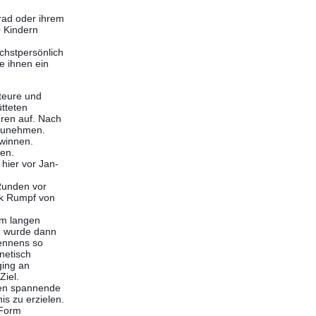
rad oder ihrem
0 Kindern
chstpersönlich
e ihnen ein
teure und
ütteten
uren auf. Nach
bzunehmen.
winnen.
en.
hier vor Jan-
Runden vor
ck Rumpf von
em langen
 , wurde dann
ennens so
netisch
ging an
iel.
aben spannende
s zu erzielen.
 Form