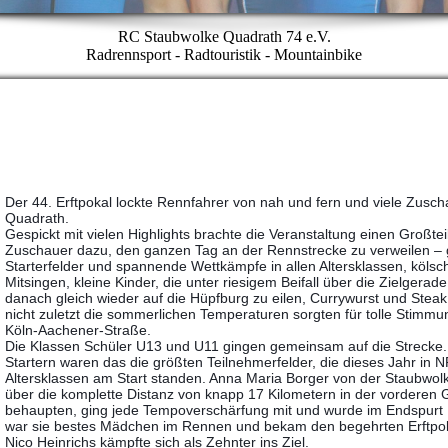
RC Staubwolke Quadrath 74 e.V.
Radrennsport - Radtouristik - Mountainbike
Der 44. Erftpokal lockte Rennfahrer von nah und fern und viele Zusc
Quadrath.
Gespickt mit vielen Highlights brachte die Veranstaltung einen Großtei
Zuschauer dazu, den ganzen Tag an der Rennstrecke zu verweilen –
Starterfelder und spannende Wettkämpfe in allen Altersklassen, köls
Mitsingen, kleine Kinder, die unter riesigem Beifall über die Zielgerade 
danach gleich wieder auf die Hüpfburg zu eilen, Currywurst und Steak
nicht zuletzt die sommerlichen Temperaturen sorgten für tolle Stimmu
Köln-Aachener-Straße.
Die Klassen Schüler U13 und U11 gingen gemeinsam auf die Strecke.
Startern waren das die größten Teilnehmerfelder, die dieses Jahr in 
Altersklassen am Start standen. Anna Maria Borger von der Staubwol
über die komplette Distanz von knapp 17 Kilometern in der vorderen
behaupten, ging jede Tempoverschärfung mit und wurde im Endspurt
war sie bestes Mädchen im Rennen und bekam den begehrten Erftpoka
Nico Heinrichs kämpfte sich als Zehnter ins Ziel.